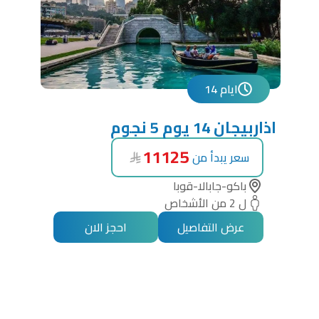
14 ايام
اذاربيجان 14 يوم 5 نجوم
11125
سعر يبدأ من
باكو-جابالا-قوبا
ل 2 من الأشخاص
عرض التفاصيل
احجز الان