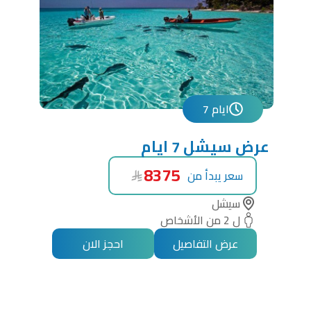
7 ايام
عرض سيشل 7 ايام
8375
سعر يبدأ من
سيشل
ل 2 من الأشخاص
عرض التفاصيل
احجز الان