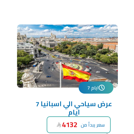
7 ايام
عرض سياحي الي اسبانيا 7
ايام
4132
سعر يبدأ من