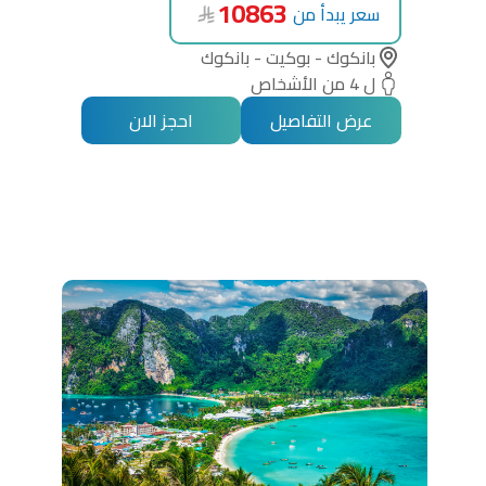
10863
سعر يبدأ من
بانكوك - بوكيت - بانكوك
ل 4 من الأشخاص
عرض التفاصيل
احجز الان