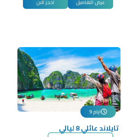
عرض التفاصيل
احجز الان
9 ايام
تايلاند عائلي 8 ليالي