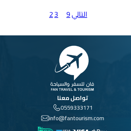
التالي
9
…
3
2
1
تواصل معنا
0559333171
info@fantourism.com