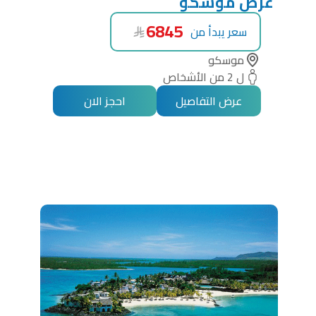
عرض موسكو
6845
سعر يبدأ من
موسكو
ل 2 من الأشخاص
عرض التفاصيل
احجز الان