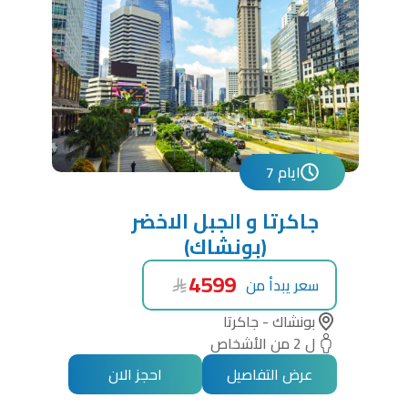
7 ايام
جاكرتا و الجبل الاخضر
(بونشاك)
4599
سعر يبدأ من
بونشاك - جاكرتا
ل 2 من الأشخاص
عرض التفاصيل
احجز الان