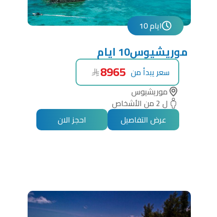
10 ايام
موريشيوس10 ايام
8965
سعر يبدأ من
موريشيوس
ل 2 من الأشخاص
عرض التفاصيل
احجز الان