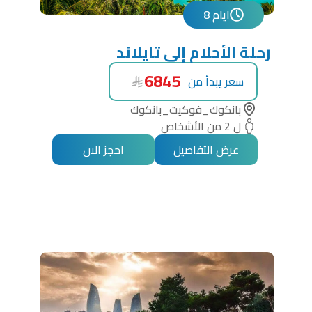
8 ايام
رحلة الأحلام إلى تايلاند
6845
سعر يبدأ من
بانكوك_فوكيت_بانكوك
ل 2 من الأشخاص
عرض التفاصيل
احجز الان