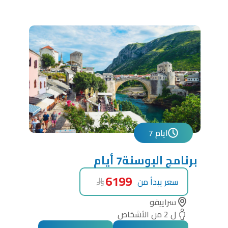
7 ايام
برنامج البوسنة7 أيام
6199
سعر يبدأ من
سراييفو
ل 2 من الأشخاص