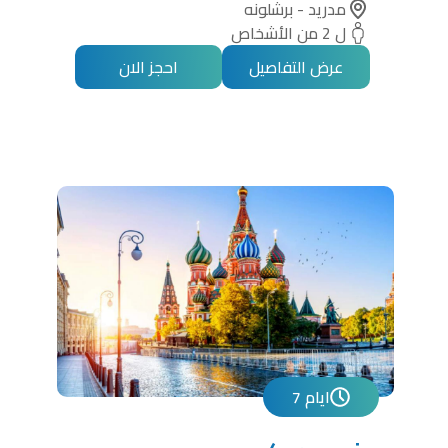
مدريد - برشلونه
ل 2 من الأشخاص
عرض التفاصيل
احجز الان
7 ايام