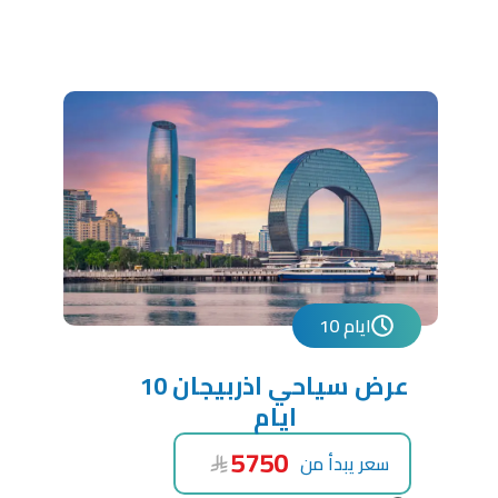
10 ايام
عرض سياحي اذربيجان 10
ايام
5750
سعر يبدأ من