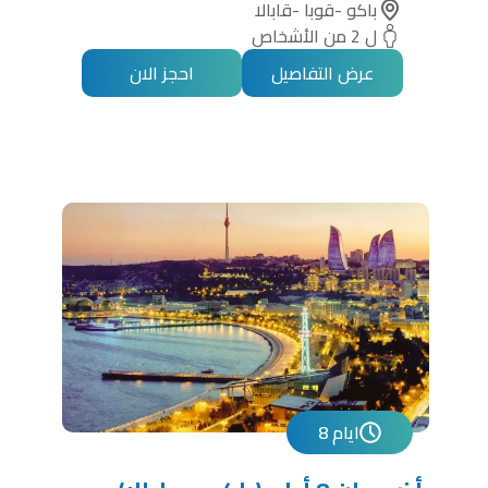
باكو -قوبا -قابالا
ل 2 من الأشخاص
عرض التفاصيل
احجز الان
8 ايام