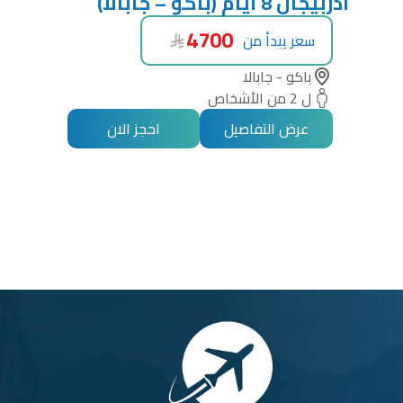
أذربيجان 8 أيام (باكو – جابالا)
4700
سعر يبدأ من
باكو - جابالا
ل 2 من الأشخاص
عرض التفاصيل
احجز الان