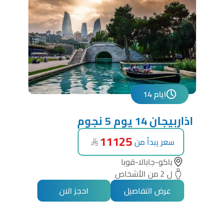
14 ايام
اذاربيجان 14 يوم 5 نجوم
11125
سعر يبدأ من
باكو-جابالا-قوبا
ل 2 من الأشخاص
عرض التفاصيل
احجز الان