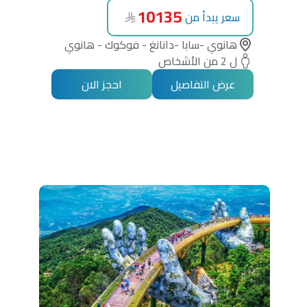
10135
سعر يبدأ من
هانوي -سابا -دانانغ - فوكوك - هانوي
ل 2 من الأشخاص
عرض التفاصيل
احجز الان