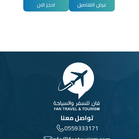
عرض التفاصيل
احجز الان
تواصل معنا
0559333171