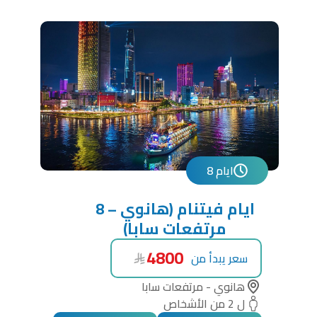
8 ايام
8 ايام فيتنام (هانوي –
مرتفعات سابا)
4800
سعر يبدأ من
هانوي - مرتفعات سابا
ل 2 من الأشخاص