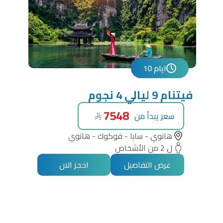
10 ايام
فيتنام 9 ليالي 4 نجوم
7548
سعر يبدأ من
هانوي - سابا - فوكوك - هانوي
ل 2 من الأشخاص
عرض التفاصيل
احجز الان