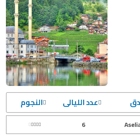
دق
عدد الليالى
النجوم
6
Aseli