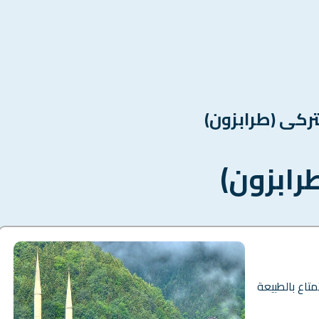
تركى (طرابزون)
رابزون)
متاع بالطبيعة