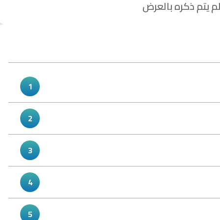
م يتم ذكره بالعرض
1
2
3
4
5