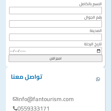
الاسم بالكامل
رقم الجوال
المدينة
تاريخ الرحلة
احجز الان
تواصل معنا
info@fantourism.com
0559333171