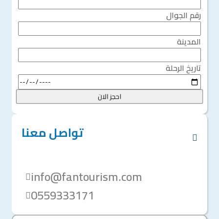
رقم الجوال
المدينة
تاريخ الرحلة
احجز الان
تواصل معنا
info@fantourism.com
0559333171