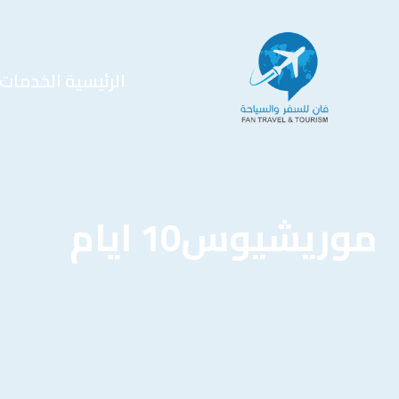
الرئيسية
الخدمات
موريشيوس10 ايام