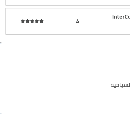
InterC
4
لسياحية