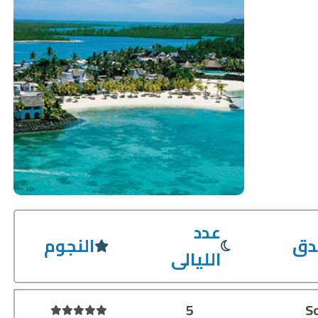
عدد
دق
النجوم
الليالى
5
S